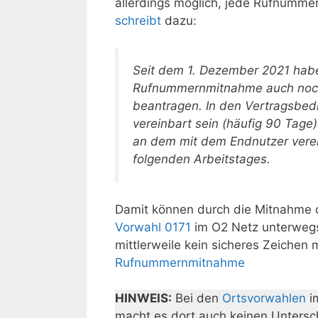
allerdings möglich, jede Rufnumme
schreibt
dazu:
Seit dem 1. Dezember 2021 habe
Rufnummernmitnahme auch noch
beantragen. In den Vertragsbedi
vereinbart sein (häufig 90 Tage
an dem mit dem Endnutzer verei
folgenden Arbeitstages.
Damit können durch die Mitnahme 
Vorwahl 0171
im O2 Netz unterwegs 
mittlerweile kein sicheres Zeichen
Rufnummernmitnahme
HINWEIS:
Bei den
Ortsvorwahlen
im
macht es dort auch keinen Untersc