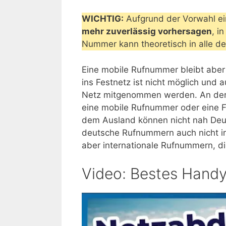
WICHTIG:
Aufgrund der Vorwahl e
mehr zuverlässig vorhersagen
, i
Nummer kann theoretisch in alle d
Eine mobile Rufnummer bleibt aber 
ins Festnetz ist nicht möglich un
Netz mitgenommen werden. An der S
eine mobile Rufnummer oder eine 
dem Ausland können nicht nah De
deutsche Rufnummern auch nicht i
aber internationale Rufnummern, die
Video: Bestes Handy