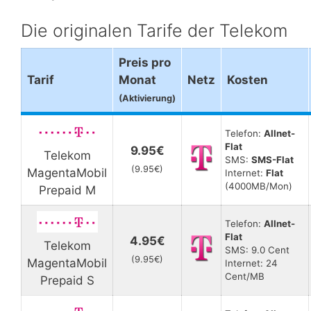
Die originalen Tarife der Telekom
Preis pro
Tarif
Monat
Netz
Kosten
(Aktivierung)
Telefon:
Allnet-
Flat
9.95€
Telekom
SMS:
SMS-Flat
(9.95€)
MagentaMobil
Internet:
Flat
(4000MB/Mon)
Prepaid M
Telefon:
Allnet-
Flat
4.95€
Telekom
SMS: 9.0 Cent
(9.95€)
MagentaMobil
Internet: 24
Cent/MB
Prepaid S