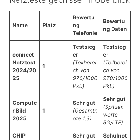
Bewertu
Bewertu
Name
Platz
ng
ng Daten
Telefonie
Testsieg
Testsieg
connect
er
er
Netztest
(Teilberei
(Teilberei
1
2024/20
ch von
ch von
25
970/1000
970/1000
Pkt.)
Pkt.)
Sehr gut
Compute
Sehr gut
(Spitzen
r Bild
1
(Gesamtn
werte
2025
ote 1,3)
5G/LTE)
CHIP
Sehr gut
Schulnot