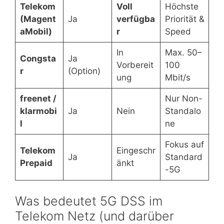
Telekom
Voll
Höchste
(Magent
Ja
verfügba
Priorität &
aMobil)
r
Speed
In
Max. 50–
Congsta
Ja
Vorbereit
100
r
(Option)
ung
Mbit/s
freenet /
Nur Non-
klarmobi
Ja
Nein
Standalo
l
ne
Fokus auf
Telekom
Eingeschr
Ja
Standard
Prepaid
änkt
-5G
Was bedeutet 5G DSS im
Telekom Netz (und darüber