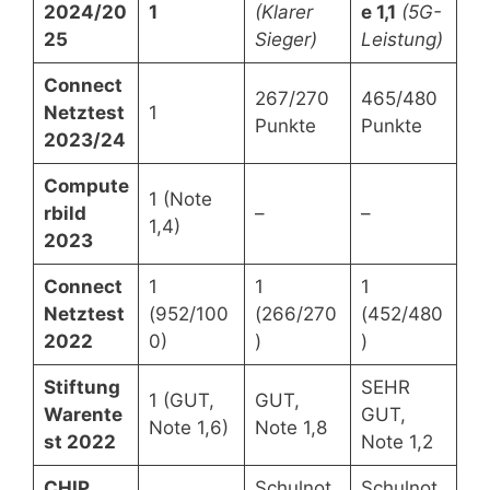
2024/20
1
(Klarer
e 1,1
(5G-
25
Sieger)
Leistung)
Connect
267/270
465/480
Netztest
1
Punkte
Punkte
2023/24
Compute
1 (Note
rbild
–
–
1,4)
2023
Connect
1
1
1
Netztest
(952/100
(266/270
(452/480
2022
0)
)
)
Stiftung
SEHR
1 (GUT,
GUT,
Warente
GUT,
Note 1,6)
Note 1,8
st 2022
Note 1,2
CHIP
Schulnot
Schulnot