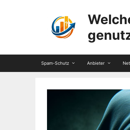
Zum
Inhalt
Welche
springen
genut
Spam-Schutz
Anbieter
Ne