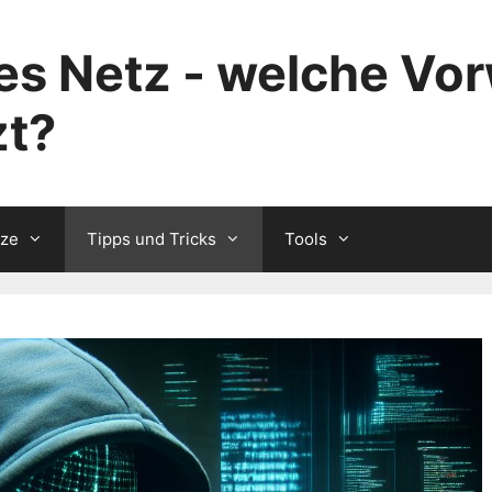
s Netz - welche Vor
zt?
tze
Tipps und Tricks
Tools