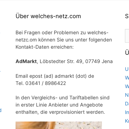
Über welches-netz.com
S
S
o
Bei Fragen oder Problemen zu welches-
n
netzc.om können Sie uns unter folgenden
Kontakt-Daten erreichen:
Ü
AdMarkt
, Löbstedter Str. 49, 07749 Jena
U
–
Email epost (ad) admarkt (dot) de
W
Tel. 03641 / 8986422
W
N
In den Vergleichs- und Tariftabellen sind
D
in erster Linie Anbieter und Angebote
d
enthalten, die verprovisioniert werden.
I
K