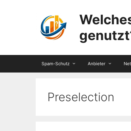
Zum
Inhalt
Welches
springen
genutzt
Spam-Schutz
Anbieter
Ne
Preselection