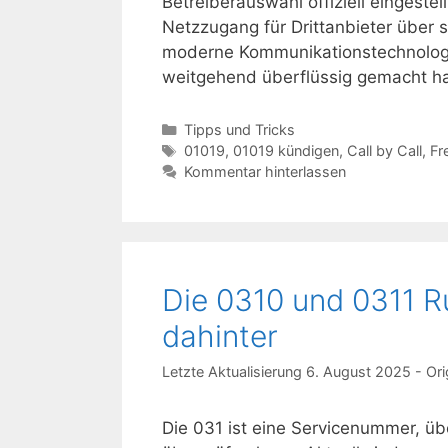
Betreiberauswahl offiziell eingestel
Netzzugang für Drittanbieter über 
moderne Kommunikationstechnologie
weitgehend überflüssig gemacht h
Kategorien
Tipps und Tricks
Schlagwörter
01019
,
01019 kündigen
,
Call by Call
,
Fr
Kommentar hinterlassen
Die 0310 und 0311 R
dahinter
6. August 2025
Die 031 ist eine Servicenummer, üb