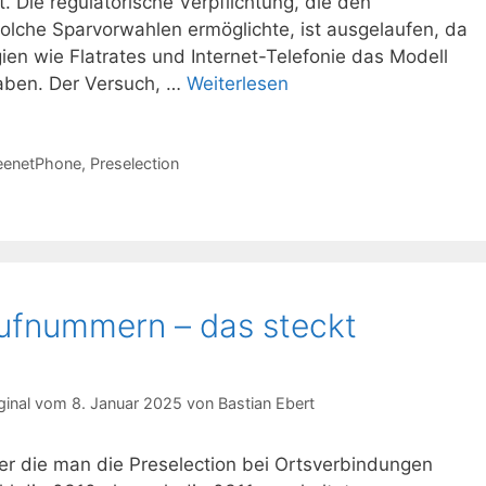
lt. Die regulatorische Verpflichtung, die den
solche Sparvorwahlen ermöglichte, ist ausgelaufen, da
n wie Flatrates und Internet-Telefonie das Modell
aben. Der Versuch, …
Weiterlesen
eenetPhone
,
Preselection
ufnummern – das steckt
8. Januar 2025
von
Bastian Ebert
er die man die Preselection bei Ortsverbindungen