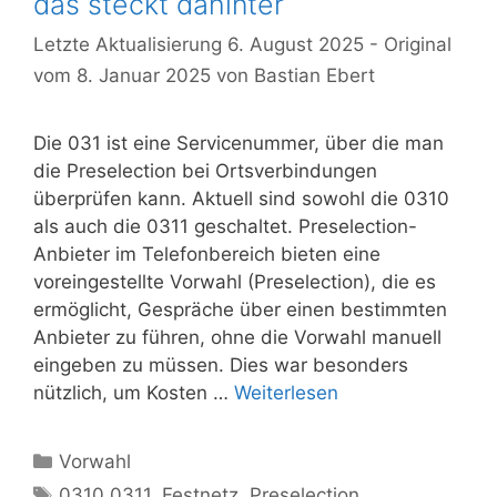
das steckt dahinter
6. August 2025
8. Januar 2025
von
Bastian Ebert
Die 031 ist eine Servicenummer, über die man
die Preselection bei Ortsverbindungen
überprüfen kann. Aktuell sind sowohl die 0310
als auch die 0311 geschaltet. Preselection-
Anbieter im Telefonbereich bieten eine
voreingestellte Vorwahl (Preselection), die es
ermöglicht, Gespräche über einen bestimmten
Anbieter zu führen, ohne die Vorwahl manuell
eingeben zu müssen. Dies war besonders
nützlich, um Kosten …
Weiterlesen
Kategorien
Vorwahl
Schlagwörter
0310 0311
,
Festnetz
,
Preselection