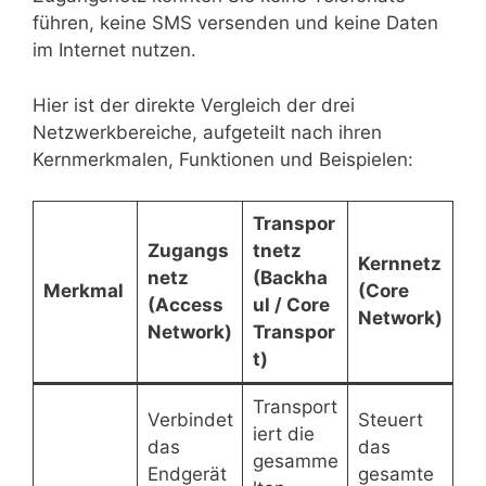
führen, keine SMS versenden und keine Daten
im Internet nutzen.
Hier ist der direkte Vergleich der drei
Netzwerkbereiche, aufgeteilt nach ihren
Kernmerkmalen, Funktionen und Beispielen:
Transpor
Zugangs
tnetz
Kernnetz
netz
(Backha
Merkmal
(Core
(Access
ul / Core
Network)
Network)
Transpor
t)
Transport
Verbindet
Steuert
iert die
das
das
gesamme
Endgerät
gesamte