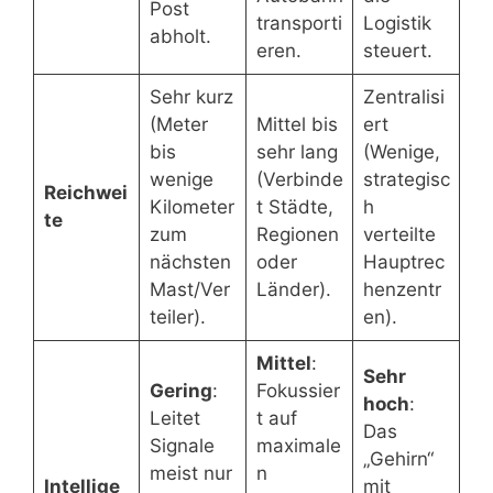
Post
transporti
Logistik
abholt.
eren.
steuert.
Sehr kurz
Zentralisi
(Meter
Mittel bis
ert
bis
sehr lang
(Wenige,
wenige
(Verbinde
strategisc
Reichwei
Kilometer
t Städte,
h
te
zum
Regionen
verteilte
nächsten
oder
Hauptrec
Mast/Ver
Länder).
henzentr
teiler).
en).
Mittel
:
Sehr
Gering
:
Fokussier
hoch
:
Leitet
t auf
Das
Signale
maximale
„Gehirn“
meist nur
n
Intellige
mit