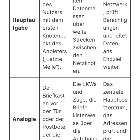
lten
des
Netzwerk
Datenma
Nutzers
, prüft
ssen
Hauptau
mit dem
Berechtig
über
fgabe
ersten
ungen
weite
Knotenpu
und leitet
Strecken
nkt des
Daten
zwischen
Anbieters
ans
den
(„Letzte
Endziel
Netzknot
Meile“).
weiter.
en.
Die LKWs
Das
Der
und
zentrale
Briefkast
Züge, die
Hauptpos
en vor
Briefe
tzentrum,
der Tür
kistenwei
das
Analogie
oder der
se über
Adressen
Postbote,
die
prüft und
der die
Autobahn
die