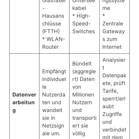
Glasfaser
Untersee
ngssyste
-
kabel
me
Hausans
* High-
*
chlüsse
Speed-
Zentrale
(FTTH)
Switches
Gateway
* WLAN-
s zum
Router
Internet
Analysier
Bündelt
t
Empfängt
(aggregie
Datenpak
individuel
rt) Daten
ete, prüft
le
von
Tarife,
Datenver
Nutzerda
Millionen
sperrt/erl
arbeitun
ten und
Nutzern
aubt
g
wandelt
und
Zugriffe
sie in
transporti
und
Netzsign
ert sie
verbindet
ale um.
völlig
mit dem