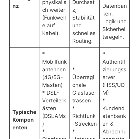
physikalis
Durchsat
nz
Datenban
ch weiter
z,
ken,
(Funkwell
Stabilität
Logik und
e auf
und
Sicherhei
Kabel).
schnelles
tsregeln.
Routing.
*
*
Mobilfunk
Authentifi
antennen
*
zierungss
(4G/5G-
Überregi
erver
Masten)
onale
(HSS/UD
* DSL-
Glasfaser
M)
Verteilerk
trassen
*
ästen
*
Kundend
Typische
(DSLAMs
Richtfunk
atenbank
Kompon
)
-Strecken
en &
enten
*
*
Abrechnu