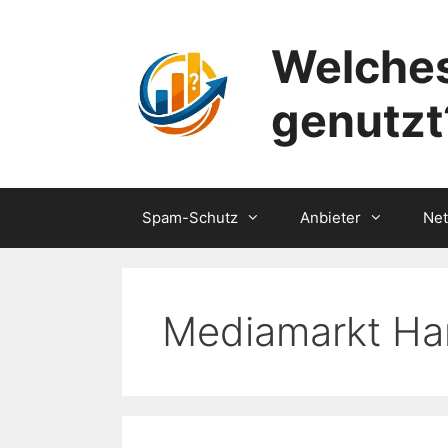
Zum
Inhalt
Welches
springen
genutzt
Spam-Schutz
Anbieter
Ne
Mediamarkt Ha