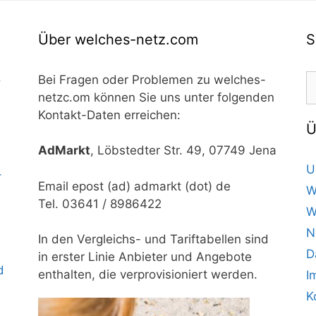
Über welches-netz.com
S
S
o
Bei Fragen oder Problemen zu welches-
n
netzc.om können Sie uns unter folgenden
Kontakt-Daten erreichen:
Ü
AdMarkt
, Löbstedter Str. 49, 07749 Jena
U
–
Email epost (ad) admarkt (dot) de
W
Tel. 03641 / 8986422
W
N
In den Vergleichs- und Tariftabellen sind
D
in erster Linie Anbieter und Angebote
d
enthalten, die verprovisioniert werden.
I
K