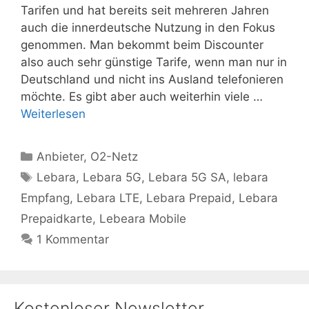
Tarifen und hat bereits seit mehreren Jahren
auch die innerdeutsche Nutzung in den Fokus
genommen. Man bekommt beim Discounter
also auch sehr günstige Tarife, wenn man nur in
Deutschland und nicht ins Ausland telefonieren
möchte. Es gibt aber auch weiterhin viele …
Weiterlesen
Kategorien
Anbieter
,
O2-Netz
Schlagwörter
Lebara
,
Lebara 5G
,
Lebara 5G SA
,
lebara
Empfang
,
Lebara LTE
,
Lebara Prepaid
,
Lebara
Prepaidkarte
,
Lebeara Mobile
1 Kommentar
Kostenloser Newsletter