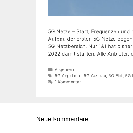
5G Netze – Start, Frequenzen und d
Aufbau der ersten 5G Netze begonne
5G Netzbereich. Nur 1&1 hat bishe
2022 damit starten. Alle Anbieter,
Kategorien
Allgemein
Schlagwörter
5G Angebote
,
5G Ausbau
,
5G Flat
,
5G 
1 Kommentar
Neue Kommentare