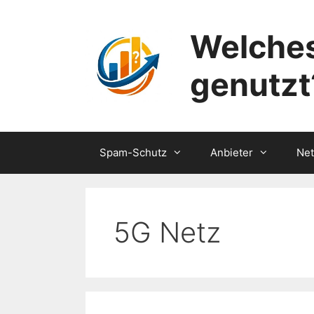
Zum
Inhalt
Welches
springen
genutzt
Spam-Schutz
Anbieter
Ne
5G Netz