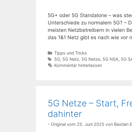
5G+ oder 5G Standalone – was stec
Unterschiede zu normalem 5G? – Di
meisten Netzbetreibern in vielen B
das 1&1 Netz gibt es nach wie vor 
Kategorien
Tipps und Tricks
Schlagwörter
5G
,
5G Netz
,
5G Netze
,
5G NSA
,
5G S
Kommentar hinterlassen
5G Netze – Start, F
dahinter
25. Juni 2025
von
Bastian 