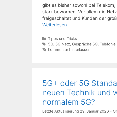
gibt es bisher sowohl bei Telekom,
stark beworben. Vor allem die Netzb
freigeschaltet und Kunden der gro
Weiterlesen
Kategorien
Tipps und Tricks
Schlagwörter
5G
,
5G Netz
,
Gespräche 5G
,
Telefonie
Kommentar hinterlassen
5G+ oder 5G Standal
neuen Technik und w
normalem 5G?
29. Januar 2026