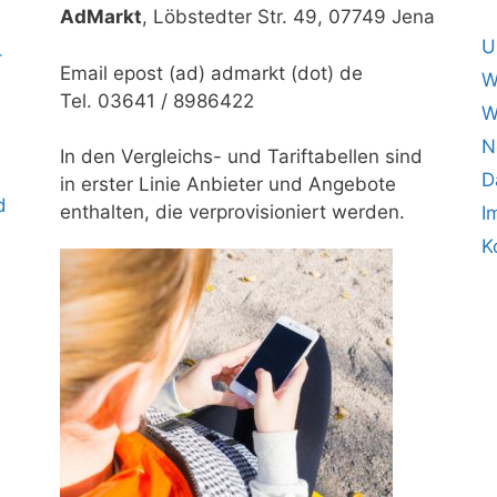
AdMarkt
, Löbstedter Str. 49, 07749 Jena
U
–
Email epost (ad) admarkt (dot) de
W
Tel. 03641 / 8986422
W
N
In den Vergleichs- und Tariftabellen sind
D
in erster Linie Anbieter und Angebote
d
enthalten, die verprovisioniert werden.
I
K