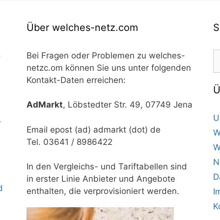
Über welches-netz.com
S
S
o
Bei Fragen oder Problemen zu welches-
n
netzc.om können Sie uns unter folgenden
Kontakt-Daten erreichen:
Ü
AdMarkt
, Löbstedter Str. 49, 07749 Jena
U
–
Email epost (ad) admarkt (dot) de
W
Tel. 03641 / 8986422
W
N
In den Vergleichs- und Tariftabellen sind
D
in erster Linie Anbieter und Angebote
d
enthalten, die verprovisioniert werden.
I
K