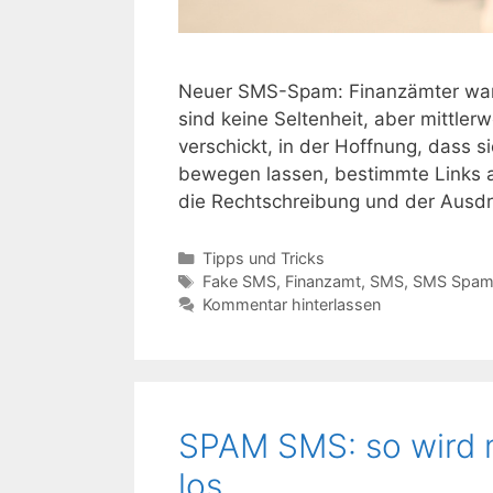
Neuer SMS-Spam: Finanzämter war
sind keine Seltenheit, aber mittl
verschickt, in der Hoffnung, dass 
bewegen lassen, bestimmte Links a
die Rechtschreibung und der Ausd
Kategorien
Tipps und Tricks
Schlagwörter
Fake SMS
,
Finanzamt
,
SMS
,
SMS Spa
Kommentar hinterlassen
SPAM SMS: so wird m
los