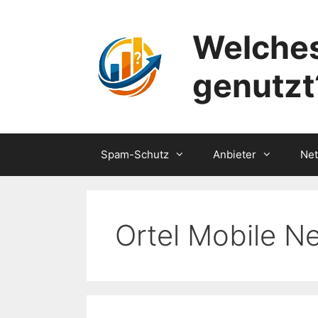
Zum
Inhalt
Welches
springen
genutzt
Spam-Schutz
Anbieter
Ne
Ortel Mobile N