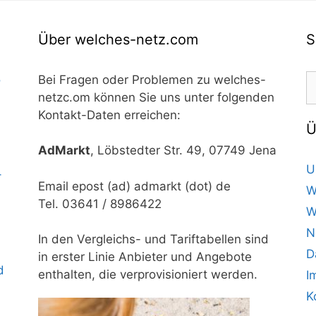
Über welches-netz.com
S
S
o
Bei Fragen oder Problemen zu welches-
n
netzc.om können Sie uns unter folgenden
Kontakt-Daten erreichen:
Ü
AdMarkt
, Löbstedter Str. 49, 07749 Jena
U
–
Email epost (ad) admarkt (dot) de
W
Tel. 03641 / 8986422
W
N
In den Vergleichs- und Tariftabellen sind
D
in erster Linie Anbieter und Angebote
d
enthalten, die verprovisioniert werden.
I
K