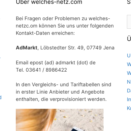
Über welches-netz.com
S
S
o
Bei Fragen oder Problemen zu welches-
n
netzc.om können Sie uns unter folgenden
Kontakt-Daten erreichen:
Ü
AdMarkt
, Löbstedter Str. 49, 07749 Jena
U
–
Email epost (ad) admarkt (dot) de
W
Tel. 03641 / 8986422
W
N
In den Vergleichs- und Tariftabellen sind
D
in erster Linie Anbieter und Angebote
d
enthalten, die verprovisioniert werden.
I
K