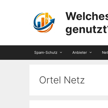
Zum
Inhalt
Welches
springen
genutzt
Spam-Schutz
Anbieter
Ne
Ortel Netz