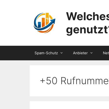
Zum
Inhalt
Welches
springen
genutzt
Spam-Schutz
Anbieter
Ne
+50 Rufnumme