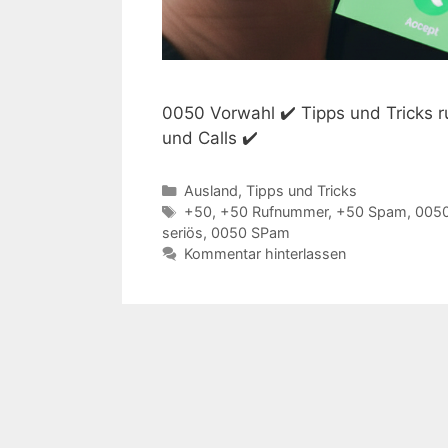
0050 Vorwahl ✔️ Tipps und Tricks
und Calls ✔️
Kategorien
Ausland
,
Tipps und Tricks
Schlagwörter
+50
,
+50 Rufnummer
,
+50 Spam
,
005
seriös
,
0050 SPam
Kommentar hinterlassen