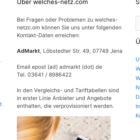
Über welches-netz.com
S
S
o
Bei Fragen oder Problemen zu welches-
n
netzc.om können Sie uns unter folgenden
Kontakt-Daten erreichen:
Ü
AdMarkt
, Löbstedter Str. 49, 07749 Jena
U
–
Email epost (ad) admarkt (dot) de
W
Tel. 03641 / 8986422
W
N
In den Vergleichs- und Tariftabellen sind
D
in erster Linie Anbieter und Angebote
d
enthalten, die verprovisioniert werden.
I
K