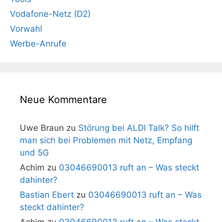
Vodafone-Netz (D2)
Vorwahl
Werbe-Anrufe
Neue Kommentare
Uwe Braun
zu
Störung bei ALDI Talk? So hilft
man sich bei Problemen mit Netz, Empfang
und 5G
Achim
zu
03046690013 ruft an – Was steckt
dahinter?
Bastian Ebert
zu
03046690013 ruft an – Was
steckt dahinter?
Achim
zu
03046690013 ruft an – Was steckt