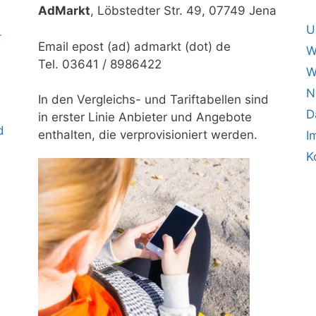
AdMarkt
, Löbstedter Str. 49, 07749 Jena
U
–
Email epost (ad) admarkt (dot) de
W
Tel. 03641 / 8986422
W
N
In den Vergleichs- und Tariftabellen sind
D
in erster Linie Anbieter und Angebote
d
enthalten, die verprovisioniert werden.
I
K