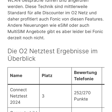
WLAN Gespräche führen und angerufen
werden. Diese Technik sind mittlerweile
Standard für alle Discounter im O2 Netz und
daher profitiert auch Fonic von diesen Features.
Andere Neuerungen wie eSIM oder auch
MultiSIM Angebote gibt es aber leider bei Fonic
derzeit noch nicht.
Die O2 Netztest Ergebnisse im
Überblick
Bewertung
Bew
Name
Platz
Telefonie
Dat
Connect
252/270
425
Netztest
3
Punkte
Pun
2024