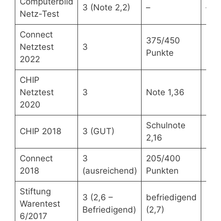
Computerbild
3 (Note 2,2)
–
–
Netz-Test
Connect
375/450
276
Netztest
3
Punkte
Pun
2022
CHIP
Netztest
3
Note 1,36
Not
2020
Schulnote
Sch
CHIP 2018
3 (GUT)
2,16
2,2
Connect
3
205/400
348
2018
(ausreichend)
Punkten
Pun
Stiftung
3 (2,6 –
befriedigend
bef
Warentest
Befriedigend)
(2,7)
(2,6
6/2017