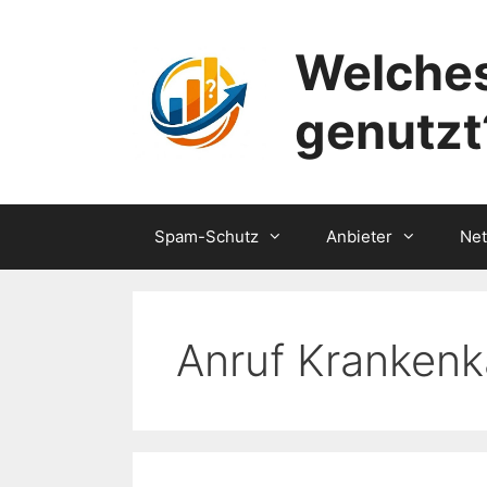
Zum
Inhalt
Welches
springen
genutzt
Spam-Schutz
Anbieter
Ne
Anruf Kranken