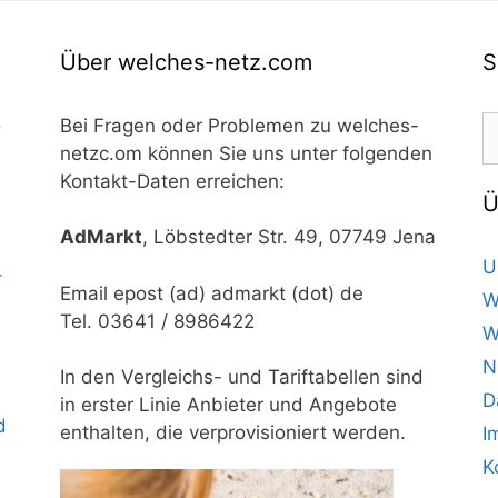
Über welches-netz.com
S
S
o
Bei Fragen oder Problemen zu welches-
n
netzc.om können Sie uns unter folgenden
Kontakt-Daten erreichen:
Ü
AdMarkt
, Löbstedter Str. 49, 07749 Jena
U
–
Email epost (ad) admarkt (dot) de
W
Tel. 03641 / 8986422
W
N
In den Vergleichs- und Tariftabellen sind
D
in erster Linie Anbieter und Angebote
d
enthalten, die verprovisioniert werden.
I
K