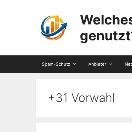
Zum
Inhalt
Welches
springen
genutzt
Spam-Schutz
Anbieter
Ne
+31 Vorwahl