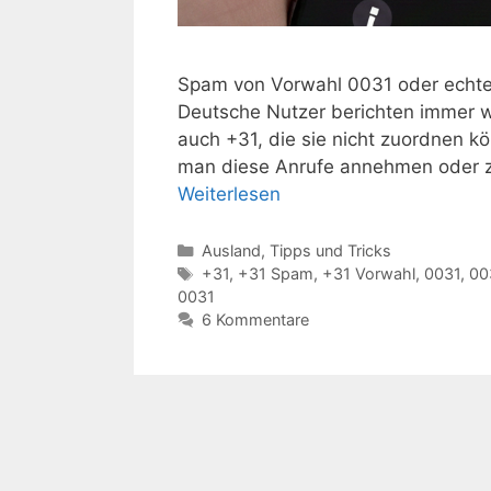
Spam von Vorwahl 0031 oder echter
Deutsche Nutzer berichten immer w
auch +31, die sie nicht zuordnen k
man diese Anrufe annehmen oder zu
Weiterlesen
Kategorien
Ausland
,
Tipps und Tricks
Schlagwörter
+31
,
+31 Spam
,
+31 Vorwahl
,
0031
,
00
0031
6 Kommentare