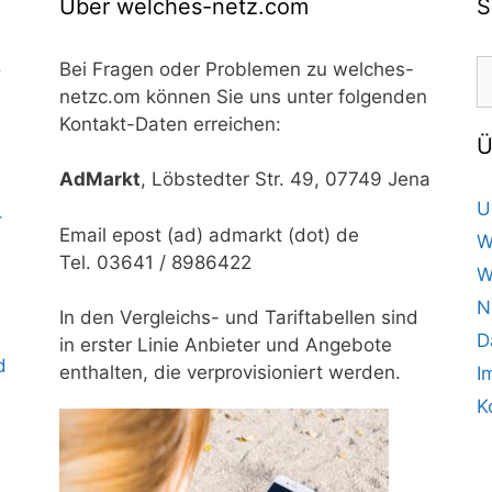
Über welches-netz.com
S
S
o
Bei Fragen oder Problemen zu welches-
n
netzc.om können Sie uns unter folgenden
Kontakt-Daten erreichen:
Ü
AdMarkt
, Löbstedter Str. 49, 07749 Jena
U
–
Email epost (ad) admarkt (dot) de
W
Tel. 03641 / 8986422
W
N
In den Vergleichs- und Tariftabellen sind
D
in erster Linie Anbieter und Angebote
d
enthalten, die verprovisioniert werden.
I
K