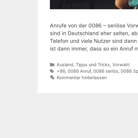
Anrufe von der 0086 – seriöse Vor
sind in Deutschland eher selten, 
Telefon und viele Nutzer sind dann
ist dann immer, dass so ein Anruf
Kategorien
Ausland
,
Tipps und Tricks
,
Vorwahl
Schlagwörter
+86
,
0086 Anruf
,
0086 seriös
,
0086 S
Kommentar hinterlassen