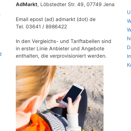
AdMarkt
, Löbstedter Str. 49, 07749 Jena
U
–
Email epost (ad) admarkt (dot) de
W
Tel. 03641 / 8986422
W
N
In den Vergleichs- und Tariftabellen sind
D
in erster Linie Anbieter und Angebote
d
enthalten, die verprovisioniert werden.
I
K