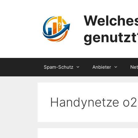
Zum
Inhalt
Welches
springen
genutzt
Spam-Schutz
Anbieter
Ne
Handynetze o2