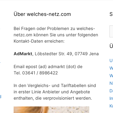
Über welches-netz.com
S
S
o
Bei Fragen oder Problemen zu welches-
n
netzc.om können Sie uns unter folgenden
Kontakt-Daten erreichen:
Ü
AdMarkt
, Löbstedter Str. 49, 07749 Jena
U
–
Email epost (ad) admarkt (dot) de
W
Tel. 03641 / 8986422
W
N
In den Vergleichs- und Tariftabellen sind
D
in erster Linie Anbieter und Angebote
d
enthalten, die verprovisioniert werden.
I
K