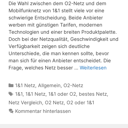
Die Wahl zwischen dem O2-Netz und dem
Mobilfunknetz von 1&1 stellt viele vor eine
schwierige Entscheidung. Beide Anbieter
werben mit günstigen Tarifen, modernen
Technologien und einer breiten Produktpalette.
Doch bei der Netzqualität, Geschwindigkeit und
Verfügbarkeit zeigen sich deutliche
Unterschiede, die man kennen sollte, bevor
man sich für einen Anbieter entscheidet. Die
Frage, welches Netz besser …
Weiterlesen
Kategorien
1&1 Netz
,
Allgemein
,
O2-Netz
Schlagwörter
1&1
,
1&1 Netz
,
1&1 oder O2
,
bestes Netz
,
Netz Vergleich
,
O2 Netz
,
O2 oder 1&1
Kommentar hinterlassen