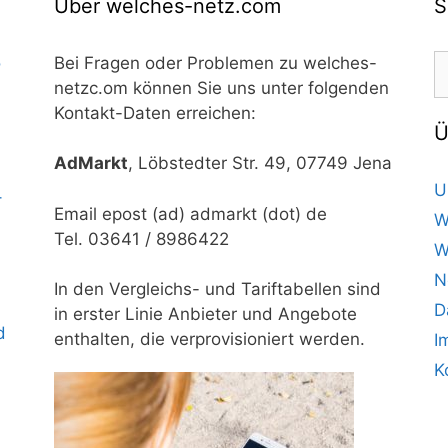
Über welches-netz.com
S
S
o
Bei Fragen oder Problemen zu welches-
n
netzc.om können Sie uns unter folgenden
Kontakt-Daten erreichen:
Ü
AdMarkt
, Löbstedter Str. 49, 07749 Jena
U
–
Email epost (ad) admarkt (dot) de
W
Tel. 03641 / 8986422
W
N
In den Vergleichs- und Tariftabellen sind
D
in erster Linie Anbieter und Angebote
d
enthalten, die verprovisioniert werden.
I
K