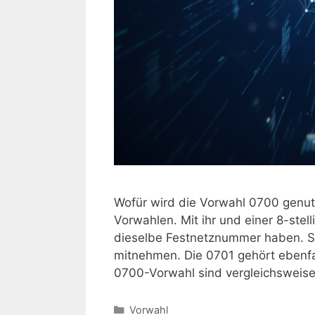
Wofür wird die Vorwahl 0700 genutz
Vorwahlen. Mit ihr und einer 8-ste
dieselbe Festnetznummer haben. Si
mitnehmen. Die 0701 gehört ebenfa
0700-Vorwahl sind vergleichsweis
Kategorien
Vorwahl