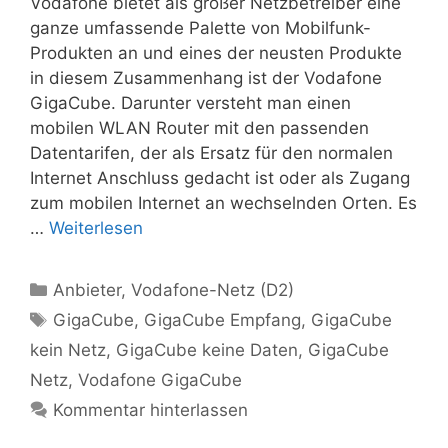
Vodafone bietet als großer Netzbetreiber eine
ganze umfassende Palette von Mobilfunk-
Produkten an und eines der neusten Produkte
in diesem Zusammenhang ist der Vodafone
GigaCube. Darunter versteht man einen
mobilen WLAN Router mit den passenden
Datentarifen, der als Ersatz für den normalen
Internet Anschluss gedacht ist oder als Zugang
zum mobilen Internet an wechselnden Orten. Es
…
Weiterlesen
Kategorien
Anbieter
,
Vodafone-Netz (D2)
Schlagwörter
GigaCube
,
GigaCube Empfang
,
GigaCube
kein Netz
,
GigaCube keine Daten
,
GigaCube
Netz
,
Vodafone GigaCube
Kommentar hinterlassen