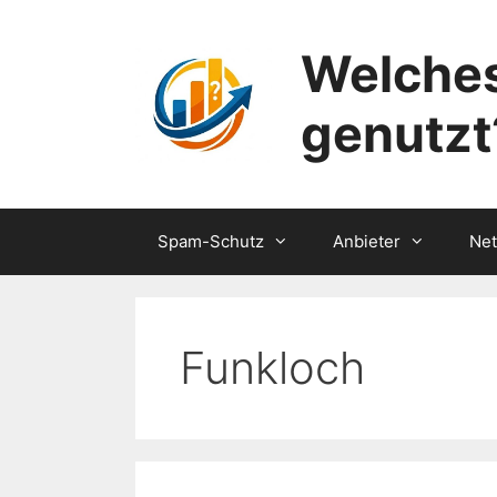
Zum
Inhalt
Welches
springen
genutzt
Spam-Schutz
Anbieter
Ne
Funkloch