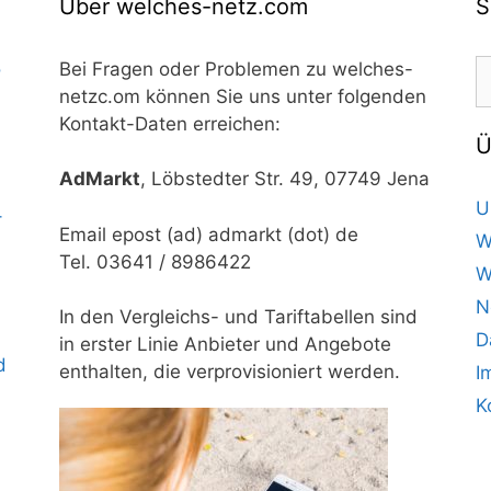
Über welches-netz.com
S
S
o
Bei Fragen oder Problemen zu welches-
n
netzc.om können Sie uns unter folgenden
Kontakt-Daten erreichen:
Ü
AdMarkt
, Löbstedter Str. 49, 07749 Jena
U
–
Email epost (ad) admarkt (dot) de
W
Tel. 03641 / 8986422
W
N
In den Vergleichs- und Tariftabellen sind
D
in erster Linie Anbieter und Angebote
d
enthalten, die verprovisioniert werden.
I
K