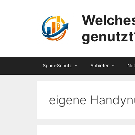
Zum
Inhalt
Welches
springen
genutzt
Spam-Schutz
Anbieter
Ne
eigene Handy