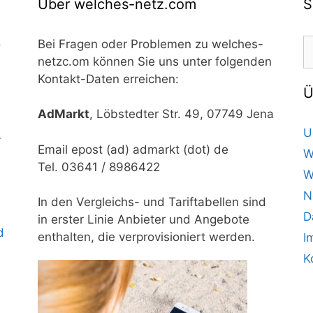
Über welches-netz.com
S
S
o
Bei Fragen oder Problemen zu welches-
n
netzc.om können Sie uns unter folgenden
Kontakt-Daten erreichen:
Ü
AdMarkt
, Löbstedter Str. 49, 07749 Jena
U
–
Email epost (ad) admarkt (dot) de
W
Tel. 03641 / 8986422
W
N
In den Vergleichs- und Tariftabellen sind
D
in erster Linie Anbieter und Angebote
d
enthalten, die verprovisioniert werden.
I
K