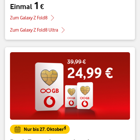
1
Einmal
€
Einmal 1 €
Zum Galaxy Z Fold8
Zum Galaxy Z Fold8 Ultra
4
Nur bis 27. Oktober