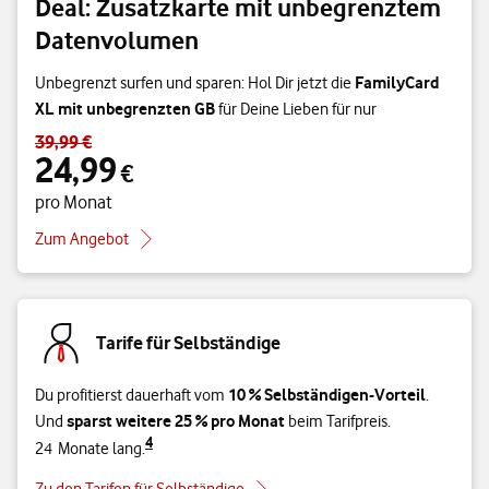
Deal: Zusatzkarte mit unbegrenztem
Datenvolumen
FamilyCard
Unbegrenzt surfen und sparen: Hol Dir jetzt die
XL mit unbegrenzten GB
für Deine Lieben für nur
39,99 €
Standardpreis 39,99 € – Angebotspreis 24,99 € pro Monat
24,99
€
pro Monat
Zum Angebot
Tarife für Selbständige
10 % Selbständigen-Vorteil
Du profitierst dauerhaft vom
.
sparst weitere 25 % pro Monat
Und
beim Tarifpreis.
4
24 Monate lang.
Zu den Tarifen für Selbständige